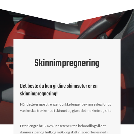
Skinnimpregnering
Det beste du kan gi dine skinnseter er en
skinnimpregnering!
Når dette er gjort trenger du ikke lenger bekymre deg for at
væske skal trekke ned i skinnet og gjøre det møkkete og slitt.
Etter lengre bruk av skinnsetene uten behandling vil det
dannes riper og hull, og møkk og skitt vil absorberes ned i