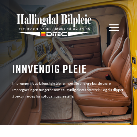
INNVENDIG PLEIE
Impregnering av bilens tekstiler er noe alle bileiere burde gjøre.
Impregneringen fungerer som et usynlig ekstra setetrekk, og du slipper
å bekymre deg for søl og smuss i setene.