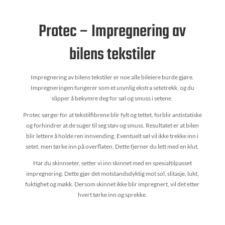
Protec – Impregnering av
bilens tekstiler
Impregnering av bilens tekstiler er noe alle bileiere burde gjøre.
Impregneringen fungerer som et usynlig ekstra setetrekk, og du
slipper å bekymre deg for søl og smuss i setene.
Protec sørger for at tekstilfibrene blir fylt og tettet, forblir antistatiske
og forhindrer at de suger til seg støv og smuss. Resultatet er at bilen
blir lettere å holde ren innvending. Eventuelt søl vil ikke trekke inn i
setet, men tørke inn på overflaten. Dette fjerner du lett med en klut.
Har du skinnseter, setter vi inn skinnet med en spesialtilpasset
impregnering. Dette gjør det motstandsdyktig mot sol, slitasje, lukt,
fuktighet og møkk. Dersom skinnet ikke blir impregnert, vil det etter
hvert tørke inn og sprekke.