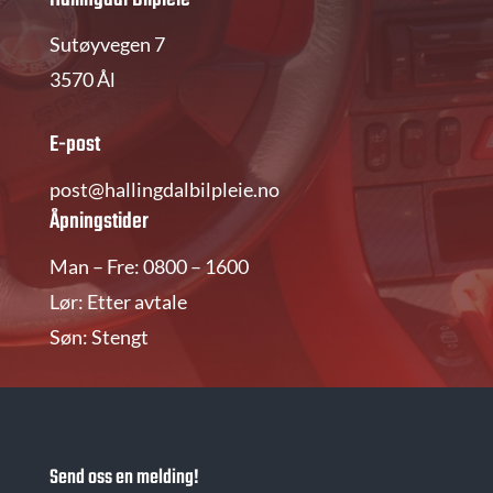
Sutøyvegen 7
3570 Ål
E-post
post@hallingdalbilpleie.no
Åpningstider
Man – Fre: 0800 – 1600
Lør: Etter avtale
Søn: Stengt
Send oss en melding!